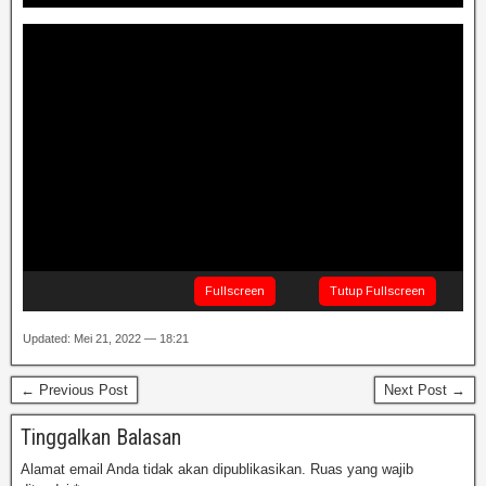
Fullscreen
Tutup Fullscreen
Updated: Mei 21, 2022 — 18:21
← Previous Post
Next Post →
Tinggalkan Balasan
Alamat email Anda tidak akan dipublikasikan.
Ruas yang wajib