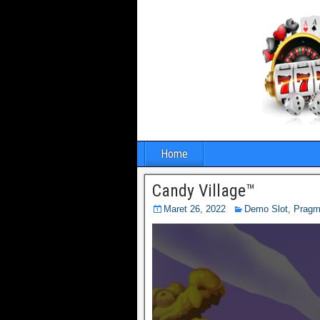
Home
Candy Village™
Maret 26, 2022
Demo Slot
,
Pragm