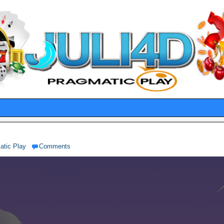
atic Play
Comments