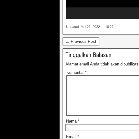
Updated: Mei 21, 2022 — 18:21
← Previous Post
Tinggalkan Balasan
Alamat email Anda tidak akan dipublikas
Komentar
*
Nama
*
Email
*